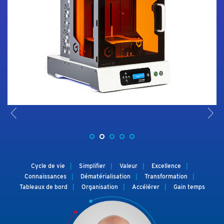
<
>
Cycle de vie
Simplifier
Valeur
Excellence
Connaissances
Dématérialisation
Transformation
Tableaux de bord
Organisation
Accélérer
Gain temps