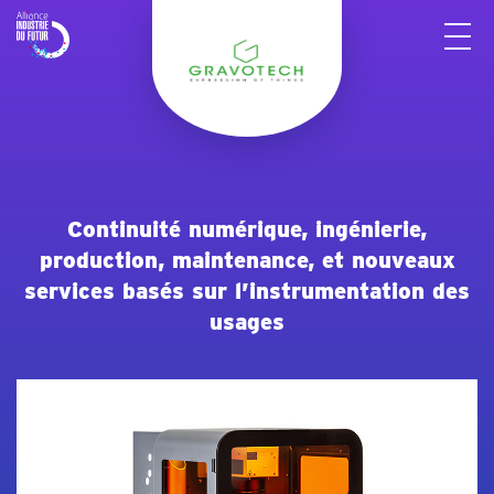
Panneau de gestion des cookies
Continuité numérique, ingénierie,
production, maintenance, et nouveaux
services basés sur l’instrumentation des
usages