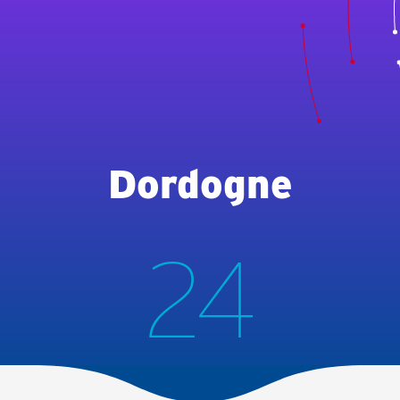
Dordogne
24