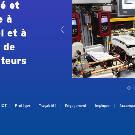
té et
e à
<
l et à
 de
cteurs
IOT
Protéger
Traçabilité
Engagement
Impliquer
Accompa