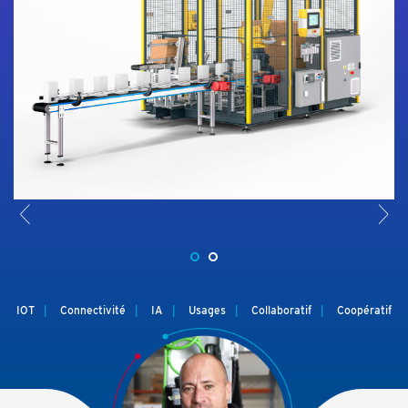
<
>
IOT
Connectivité
IA
Usages
Collaboratif
Coopératif